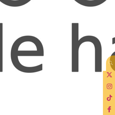
compatriotas en Gaza
; Waseem, por su parte,
creció rodeado de violencia, escuchando de
amigos y conocidos asesinados o apresados. Dice
que se volvió insensible y que es una locura que la
muerte de inocentes se haya normalizado tanto en
su entorno.
Ambos están de acuerdo con que los métodos de
ocupación israelí en Palestina se han modernizado
en los últimos años y que las condiciones de vida
de los palestinos no han hecho más que empeorar.
La violencia en Gaza empezó mucho antes del
ataque de Hamás el 7 de octubre de 2023
. El
asedio, como llama Waseem al bloqueo impuesto
sobre la Franja de Gaza, comenzó en 2007, cuando
él era apenas un niño.
Ese año, Hamás, que en 2006 había ganado las
elecciones, atacó las instalaciones de la
Organización para la Liberación de Palestina con el