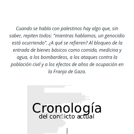
ocupados militarmente por el Estado de Israel tras
la Guerra de los Seis Días de 1967, modificando las
fronteras definidas en 1948 por la Asamblea
General de la ONU.
Acuerdos de Oslo:
serie de acuerdos firmados en
1993 por el Gobierno de Israel y la Organización
para la Liberación de Palestina. Sus intenciones
eran un acuerdo de paz permanente. Sin embargo,
disposiciones como la retirada de Israel de
territorio palestino se han incumplido.
Asentamientos:
también llamados “colonias”, son
comunidades de civiles ilegalmente constituidas
por Israel y respaldadas por sus autoridades, que
realizan confiscación y privación de tierras y
bienes, además de acarrear una discriminación
generalizada hacia los ciudadanos palestinos en
Cisjordania, lo que ha provocado la migración
masiva de estos desde 1967.