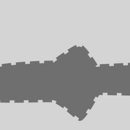
En la comunidad palestina la esperanza es frágil,
no creen que un cese al fuego esté cerca:
“
Probablemente la violencia aumentará mucho
más, porque cuando terminen con Gaza no se
detendrán allí
. Lo más probable es que impongan
más reglas estrictas en Cisjordania para dar un
ejemplo de ‘no se resistan o esto les sucederá’”,
dice Waseem.
En el informe “Anatomía de un genocidio”, del 25
de marzo, Francesca Albanese, relatora especial de
la ONU sobre la situación de derechos humanos en
los territorios palestinos ocupados, explicó que los
patrones históricos demuestran que la
persecución, la discriminación y otros actos
semejantes preparan el terreno para la etapa del
genocidio en que se comete el exterminio. Ese
mismo día, el Consejo de Seguridad de la ONU