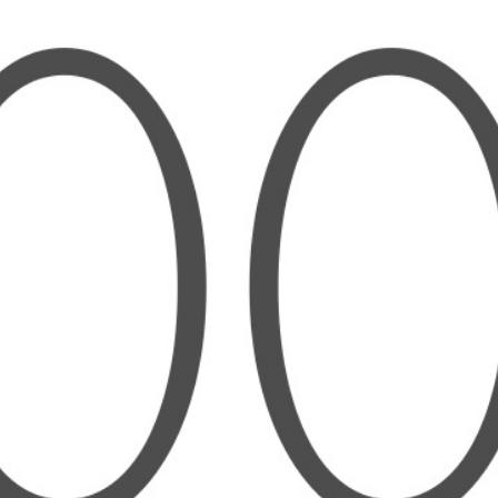
Waseem Quzmar, de 20 años, y Omar Al Qaisi, de
22, son dos jóvenes palestinos muy distintos: el
primero vive en Naplusa, en el norte de
Cisjordania, y el segundo vive junto con su familia
en Rumania desde que salieron exiliados de
Hebrón, en el sur de Cisjordania.
Los une el dolor:
para Omar y su familia las palabras no pueden
explicar el horror que sienten al recibir las
imágenes y las historias de lo que ocurre con sus