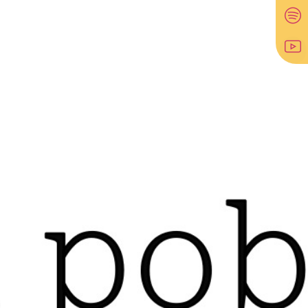
fin de tomar el control total de la Franja de Gaza.
En respuesta, Israel, con respaldo de Egipto,
promovió un bloqueo que impedía el acceso
marítimo, aéreo y terrestre a la Franja
, con la
justificación de presionar económicamente a
Hamás.
El bloqueo continúa. “
Lo que está sucediendo
aquí en Cisjordania no es ni de lejos comparable
con lo que la gente en Gaza está pasando y ha
pasado durante años
”. Waseem se refiere a lo que
organizaciones como Human Rights Watch han
condenado como “una prisión al aire libre”, ya que
se ha impedido el ingreso de bienes, lo que limita
las importaciones y exportaciones; en
consecuencia, más del 65 % de la población de la
Franja de Gaza vive en pobreza, según la
Organización de las Naciones Unidas (ONU). Y el
63 %, en condición de inseguridad alimentaria,