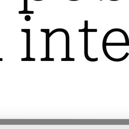
según el Programa Mundial de Alimentos, también
de la ONU. “
Lo que pasa aquí es malo, las
historias que he escuchado de tanta gente
pueden decirme al menos eso, pero lo que está
sucediendo en Gaza es un genocidio, sin duda
alguna
”, agrega Waseem, y con esto se refiere a lo
que la ONU define como “un delito perpetrado con
la intención de destruir, total o parcialmente, a un
grupo nacional, étnico, racial o religioso”.
El escalamiento
El 7 de octubre de 2023, Hamás lanzó un ataque
sorpresa con cohetes que, según las Fuerzas de
Defensa de Israel (FDI), alcanzaron el 70 % de su
territorio. Los combatientes de Hamás asesinaron
a más de 1200 israelíes y, de los rehenes que
tomaron, más de 100 siguen retenidos o están
desaparecidos. Hasta abril del 2024, según la ONU,