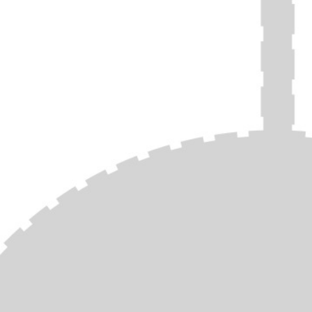
la mitad de estos incidentes participaron las
fuerzas israelíes, quienes escoltaban o apoyaban
activamente los ataques.
Waseem habla de asesinatos que ocurren en su
ciudad, Naplusa. La presencia de las FDI en las
ciudades de Cisjordania durante el día es
inexistente. En cambio, dice que siempre ingresan
tarde, entre las dos y las cuatro de la madrugada,
ya sea para matar o arrestar a alguien. Moverse
entre ciudades es difícil: hay carreteras
completamente cerradas y otras con puntos de
control israelíes. Waseem explica que
“
básicamente, te registran, pasas por rayos X, y
necesitas tener una identificación para pasar,
aunque el pueblo al que viajes todavía sea tierra
palestina
”.
El 9 de octubre de 2023, en respuesta al ataque de
Hamás, Israel intensificó el bloqueo sobre la Franja