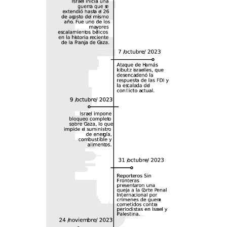
No salgas, ICE está al
acecho
15 julio, 2026
Derechos humanos
Vida Maitamá: un tesoro
natural en peligro
13 julio, 2026
Territorio
Sonsón, entre las puertas
del progreso y las de la
tradición
12 julio, 2026
Territorio