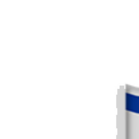
impacto y la duración de la respuesta de Israel, que
ha sido mayor en comparación con conflictos
previos. Para Jaramillo,
hoy es incorrecto hablar
de un “conflicto”, pues no se trata de dos
enemigos enfrentándose en igualdad de
condiciones, sino de una respuesta
desproporcionada de Israel en un contexto de
ocupación histórica
. El profesor añade que lo
ocurrido el 7 de octubre “puso en evidencia el
dolor de los palestinos ante la incesante opresión
sionista”.
El sionismo es un movimiento de ideología
nacionalista cuyo objetivo es establecer un Estado
nacional judío en territorios palestinos al
considerar que les pertenecen ancestralmente. Es
algo sobre lo que Omar habla con fervor.
Después
de todo, es el sistema de “brutalidad, redadas,