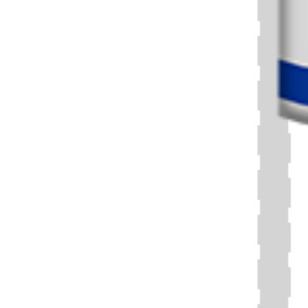
asesinato y discriminación”
que le arrebató a su
familia su tierra natal y a él sus ganas de volver. El
sionismo ha desencadenado un apartheid, que es
el término utilizado por la propia comunidad
palestina y las organizaciones internacionales para
describir la exclusión, las agresiones y la privación
de tierras de palestinos a manos de los colonos
judíos.
Jeremy Laurence, portavoz del Alto Comisionado
de las Naciones Unidas para los Derechos
Humanos, escribe en una nota de prensa que
miles de palestinos reportaron ser detenidos
arbitrariamente dentro y fuera de Gaza, muchos
de esos casos se convirtieron en desapariciones
forzadas. Algunos de ellos alegaron maltrato y
tortura a manos de las FDI.
Según la ONU, entre el
7 y el 31 de octubre de 2023, se registraron 203
ataques de colonos hacia palestinos
, en cerca de