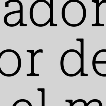
de Justicia por genocidio sobre el pueblo de Gaza.
Aunque la demanda no tiene efectos prácticos, las
acusaciones han puesto las miradas sobre los
crímenes de guerra cometidos en Gaza.
La Corte
Penal Internacional, por su parte, ratificó
mediante un fallo el 5 de febrero de este año que
tiene jurisdicción para emitir órdenes de arresto
a oficiales israelíes y para intervenir en los
territorios ocupados
.
Jaramillo considera que un eventual
pronunciamiento admitiendo que Israel violó los
acuerdos de Oslo (tratado que firmó con Palestina
en 1993 para buscar un acuerdo de paz) y que
además incurrió en el delito de genocidio sería un
gran avance para la justicia internacional.
Jaramillo hace énfasis en recordar el valor
simbólico de una acusación de genocidio
precisamente contra el Estado
que en 2018 se