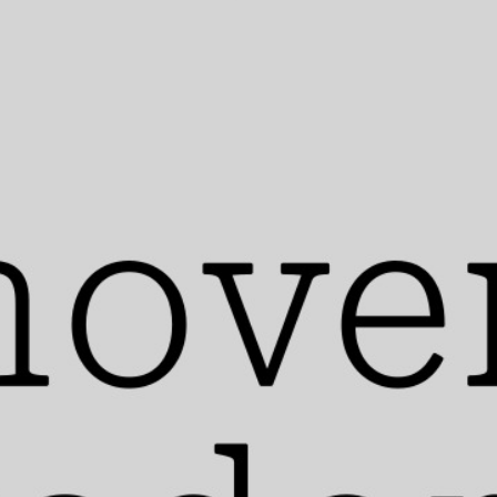
aprobó una resolución histórica que exige un alto
al fuego en Gaza durante el mes de Ramadán, es
decir, hasta el 9 de abril.
Por primera vez en este
conflicto, Estados Unidos se abstuvo de votar, lo
cual permitió esta decisión.
Para Waseem y Omar el cese al fuego ya no
significa una solución a largo plazo, saben por
experiencia que será cuestión de semanas o meses
para que los bombardeos empiecen de nuevo.
Tanto ellos como el profesor Jaramillo coinciden en
que solo si naciones como Estados Unidos o Reino
Unido alzan su voz contra el genocidio podrían
hacer algo para detenerlo, o incluso ayudarían a la
firma de un acuerdo de paz.
Sin embargo,
admiten que es una alternativa poco realista
debido a la afinidad de Occidente con Israel.
El 29 de diciembre de 2023, Sudáfrica presentó una
demanda contra Israel ante la Corte Internacional