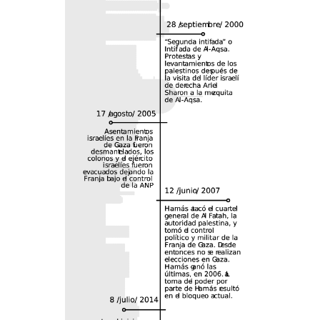
#Derechos Humanos
,
#Gaza
,
#Genocidio
,
#Informe
,
#israel
,
#Periódico
Más
La cocina de las memorias
23 julio, 2026
|
Derechos humanos
Especiales