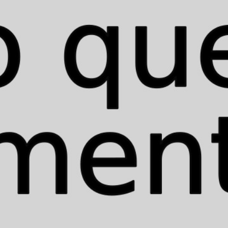
Organizaciones como Human Rights Watch,
B’Tselem y Amnistía Internacional, así como
académicos y especialistas en derecho
internacional, llevan registro de los hechos que
Mohammed, Omar y Waseem describen:
las
redadas, las detenciones arbitrarias y los
asesinatos en Cisjordania; el uso de fósforo
blanco, un arma incendiaria que genera
quemaduras graves en los humanos y daños
irreparables en cultivos y edificios
; la privación
de recursos básicos y los ataques sobre civiles en
Gaza; y la ocupación histórica, la privación de
tierras y bienes y el desplazamiento forzado sobre
el territorio palestino ocupado, que en suma
componen lo que llaman genocidio.