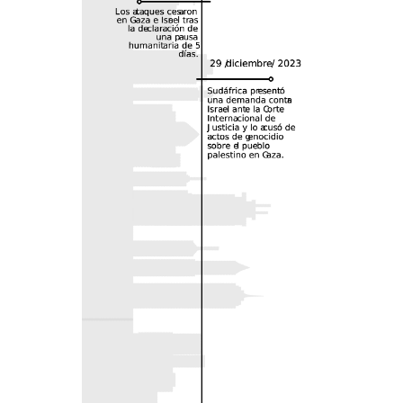
Tras los rastros del higo
10 julio, 2026
Territorio
Réquiem por los
salpimuertos
8 julio, 2026
Cultura
Miembro de: