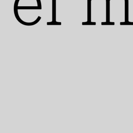
consagró, mediante una ley, como el Estado-
nación del pueblo judío.
Hay emociones, imágenes y situaciones que, ya sea
por su grandeza o por su horror, las palabras no
pueden explicar. Cuando las usamos, rara vez
logramos entender lo que estas engloban: ese es el
caso de
genocidio.
Puede que se haya usado tanto
que no se diferencie de una palabra más, puede
que el horror que esta describe se haya perdido
entre las imágenes violentas que abundan en
internet y los medios. “Palestinos están muriendo
de hambre en este momento, mientras hablamos”,
coinciden las voces de Omar, Waseem
y de miles
de palestinos que hoy viven algo para lo cual las
palabras se quedan cortas
.
Glosario