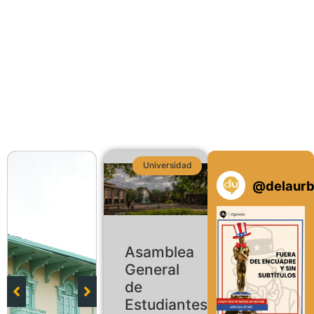
Universidad
@
delaur
Asamblea
General
de
Estudiantes