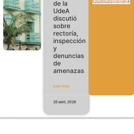
de la
UdeA
discutió
sobre
rectoría,
inspección
y
denuncias
de
amenazas
Leer más
26 abril, 2026
Política