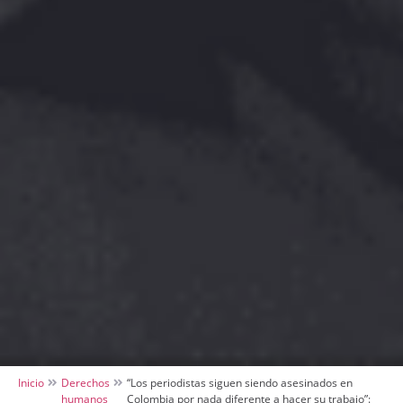
Inicio
Derechos
“Los periodistas siguen siendo asesinados en
humanos
Colombia por nada diferente a hacer su trabajo”: