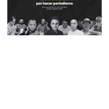
Mateo Pérez Rueda era periodista y estudiante de
Ciencia Política de la Universidad Nacional,
fundador y director de la revista El Confidente en
Yarumal. Su primo Jorge Rueda lo recuerda como
alguien «que no se dejaba mandar de nadie,
rebelde en el mal y en el buen sentido», y dice que
hacía periodismo «de la vieja guardia, de la vieja
usanza». De no haber sido asesinado, Mateo
habría cumplido 25 años este 8 de junio.
El lunes 4 de mayo, Mateo se despidió de su papá,
Carlos, por última vez. Ese día salió hacia Briceño,