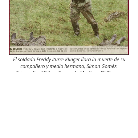
El soldado Freddy Iturre Klinger llora la muerte de su
compañero y medio hermano, Simon Goméz.
Fotografia: William Fernando Martínez /El Tiempo
La madrugada del 8 de julio de 1999, 500 miembros
de las Farc tomaron Gutiérrez, un pequeño
municipio de Cundinamarca a más de tres horas
de Bogotá.
En la toma se enfrentaron a
alrededor de 60 soldados del ejército, quienes en
su mayoría no superaban los 20 años
y
prestaban su servicio militar obligatorio. 38
integrantes del ejército fueron asesinados ese día