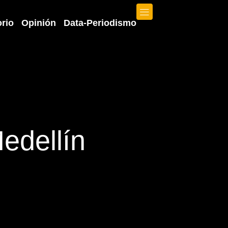
orio
Opinión
Data-Periodismo
edellín