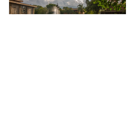
Foto: Dirección de Comunicaciones UdeA / María
Camila Monsalve A.
Terminada la consulta electrónica y
multiestamentaria del 12 de marzo, el actual rector
y candidato a la reelección, John Jairo Arboleda,
obtuvo la mayoría de los votos en seis de los siete
estamentos que pueden participar de esta. Sin
embargo,
la consulta no es vinculante
y la
victoria de Arboleda no garantiza su designación
para un tercer periodo. En cambio, es el Consejo
Superior Universitario (CSU), actualmente
conformado por ocho personas,
el que tiene la