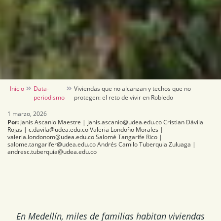
Inicio
Data-
Viviendas que no alcanzan y techos que no
periodismo
protegen: el reto de vivir en Robledo
1 marzo, 2026
Por:
Janis Ascanio Maestre | janis.ascanio@udea.edu.co Cristian Dávila
Rojas | c.davila@udea.edu.co Valeria Londoño Morales |
valeria.londonom@udea.edu.co Salomé Tangarife Rico |
salome.tangarifer@udea.edu.co Andrés Camilo Tuberquia Zuluaga |
andresc.tuberquia@udea.edu.co
En Medellín, miles de familias habitan viviendas