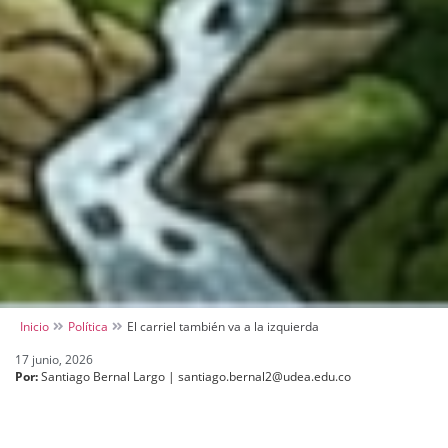
Inicio
Política
El carriel también va a la izquierda
17 junio, 2026
Por:
Santiago Bernal Largo | santiago.bernal2@udea.edu.co