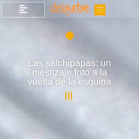
Las salchipapas: un
mestizaje frito a la
vuelta de la esquina