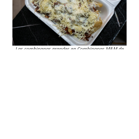
Las combipapas grandes en Combipapas M&M de
Belén Rincón valen 20.000 pesos. Foto: Daniel
Gómez.
Son las 8:20 de la noche de un sábado de octubre
en Santa Cruz, comuna 2. Suena merengue en una
discoteca al otro lado de la calle. La cocina y la caja
componen un mismo espacio que es ocupado, en
su mayoría, por una freidora de más o menos
nueve canastas donde fritan papas y longanizas
indistintamente. Bajo el marco de una puerta que
sostiene un cuadro religioso entran y salen cinco
empleados. Uno frita, otro junta los ingredientes;