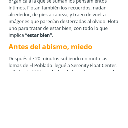
orgánica a la que se suman los pensamientos
íntimos. Flotan también los recuerdos, nadan
alrededor, de pies a cabeza, y traen de vuelta
imágenes que parecían desterradas al olvido. Flota
uno para tratar de estar bien, con todo lo que
implica
“estar bien”
.
Antes del abismo, miedo
Después de 20 minutos subiendo en moto las
lomas de El Poblado llegué a Serenity Float Center.
Allí, desde 2021,
están los únicos dos tanques de
flotación de Medellín
. Es un segundo piso, encima
de un club de boxeo. Al subir, una mujer con
uniforme azul oscuro me dio la bienvenida. “Eres el
periodista, ¿verdad? Ricardo ya viene a hablar
contigo”.
Ricardo Rodríguez es un publicista que
administra el lugar.
Con él acordé mi cita para
flotar ese viernes 12 de septiembre. El lugar es
minimalista, algo aburrido a los ojos: tiene paredes