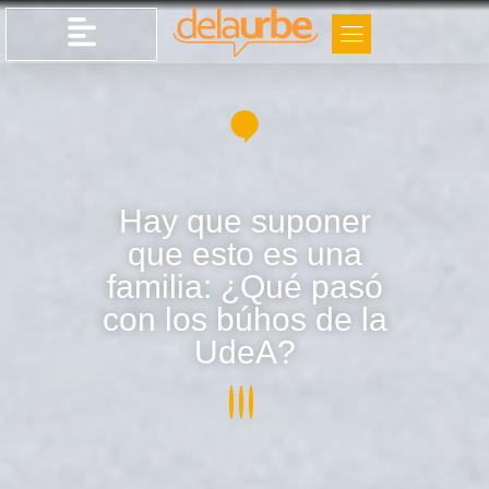
Hay que suponer
que esto es una
familia: ¿Qué pasó
con los búhos de la
UdeA?