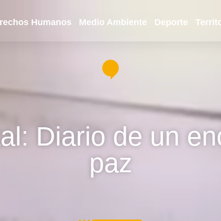
rechos Humanos
Medio Ambiente
Deporte
Territ
l: Diario de un en
paz