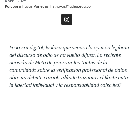
4 abril, 2025
Por:
Sara Hoyos Vanegas | s.hoyos@udea.edu.co
En la era digital, la línea que separa la opinión legítima
del discurso de odio se ha vuelto difusa. La reciente
decisión de Meta de priorizar las “notas de la
comunidad» sobre la verificación profesional de datos
abre un debate crucial: ¿dónde trazamos el límite entre
la libertad individual y la responsabilidad colectiva?
Collage: Sara Hoyos Vanegas.
Cuando Mark Zuckerberg anunció que iba a
reemplazar la verificación de datos de Meta por
notas de la comunidad a inicios del año, sabíamos