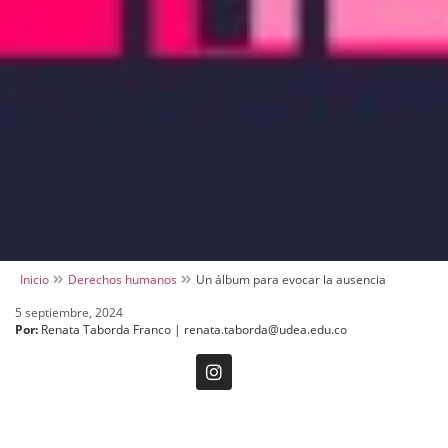
Inicio
Derechos humanos
Un álbum para evocar la ausencia
5 septiembre, 2024
Por:
Renata Taborda Franco | renata.taborda@udea.edu.co