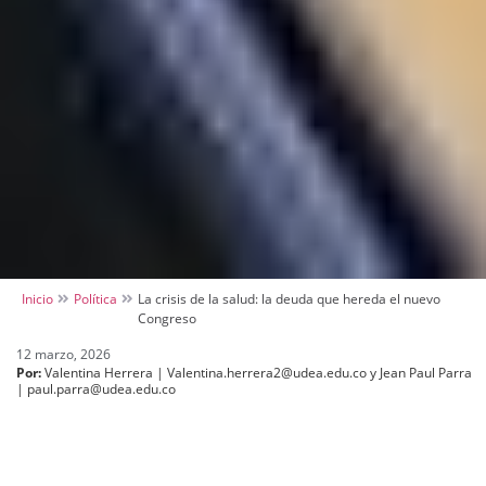
Inicio
Política
La crisis de la salud: la deuda que hereda el nuevo
Congreso
12 marzo, 2026
Por:
Valentina Herrera | Valentina.herrera2@udea.edu.co y Jean Paul Parra
| paul.parra@udea.edu.co