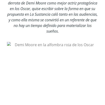
derrota de Demi Moore como mejor actriz protagónica
en los Oscar, quise escribir sobre la forma en que su
propuesta en La Sustancia caló tanto en las audiencias,
y como ella misma se convirtió en un referente de que
no hay un tiempo definido para materializar los
sueños.
Demi Moore en la alfombra roja de los premios oscar
2025 Foto tomada de: @demimoore
La primera vez que vi a Demi Moore en una película
fue probablemente en Los Ángeles de Charlie: Al
límite (2003), donde interpretó a la villana Madison
Lee, sin embargo, debo reconocer que Cameron
Diaz es mi referente cuando pienso en las cintas
del trío alado. Después de eso no volví a escuchar