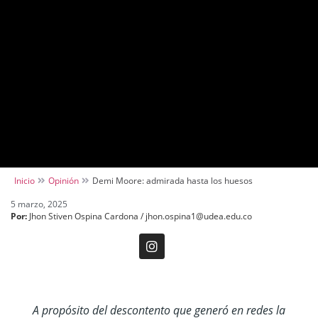
Inicio
Opinión
Demi Moore: admirada hasta los huesos
5 marzo, 2025
Por:
Jhon Stiven Ospina Cardona / jhon.ospina1@udea.edu.co
A propósito del descontento que generó en redes la