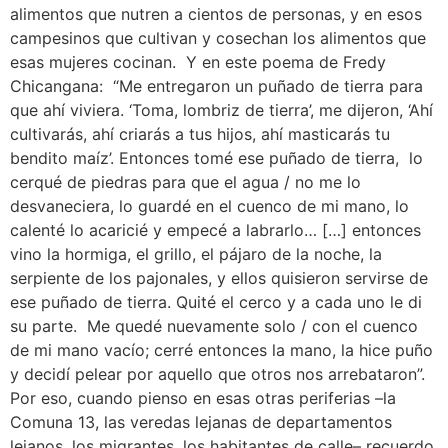
alimentos que nutren a cientos de personas, y en esos
campesinos que cultivan y cosechan los alimentos que
esas mujeres cocinan. Y en este poema de Fredy
Chicangana: “Me entregaron un puñado de tierra para
que ahí viviera. ‘Toma, lombriz de tierra’, me dijeron, ‘Ahí
cultivarás, ahí criarás a tus hijos, ahí masticarás tu
bendito maíz’. Entonces tomé ese puñado de tierra, lo
cerqué de piedras para que el agua / no me lo
desvaneciera, lo guardé en el cuenco de mi mano, lo
calenté lo acaricié y empecé a labrarlo… […] entonces
vino la hormiga, el grillo, el pájaro de la noche, la
serpiente de los pajonales, y ellos quisieron servirse de
ese puñado de tierra. Quité el cerco y a cada uno le di
su parte. Me quedé nuevamente solo / con el cuenco
de mi mano vacío; cerré entonces la mano, la hice puño
y decidí pelear por aquello que otros nos arrebataron”.
Por eso, cuando pienso en esas otras periferias –la
Comuna 13, las veredas lejanas de departamentos
lejanos, los migrantes, los habitantes de calle– recuerdo