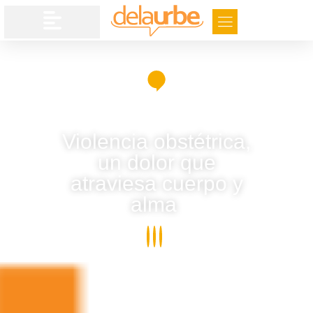
Violencia obstétrica,
un dolor que
atraviesa cuerpo y
alma