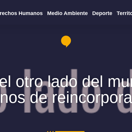
rechos Humanos
Medio Ambiente
Deporte
Territ
el otro lado del m
nos de reincorpor