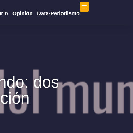
orio
Opinión
Data-Periodismo
undo: dos
ación