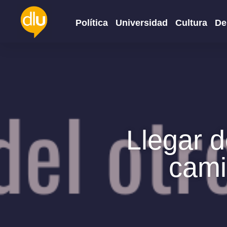
Política
Universidad
Cultura
De
Llegar d
cami