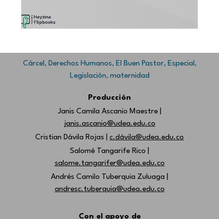
Cárcel
,
Derechos Humanos
,
El Buen Pastor
,
Especial
,
Legislación
,
maternidad
Producción
Janis Camila Ascanio Maestre |
janis.ascanio@udea.edu.co
Cristian Dávila Rojas |
c.dávila@udea.edu.co
Salomé Tangarife Rico |
salome.tangarifer@udea.edu.co
Andrés Camilo Tuberquia Zuluaga |
andresc.tuberquia@udea.edu.co
Con el apoyo de