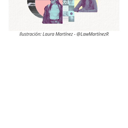
Ilustración: Laura Martínez - @LawMartínezR
En los 103 años que tenía El Espectador, ninguna
mujer había estado en la sección de deportes. La
primera fue Esperanza Palacio Molina, una
periodista antioqueña que defendió su interés por
cubrir estos temas pese a que la presencia
masculina era predominante en el gremio. “Al
editor le gustaba mucho como yo escribía y sentía
que era hora de que una mujer llegara al
periódico”, cuenta sobre su llegada a ese medio en
1989.
Antes de estar en El Espectador, Esperanza trabajó
en el periódico El Mundo, desde 1983. Aunque