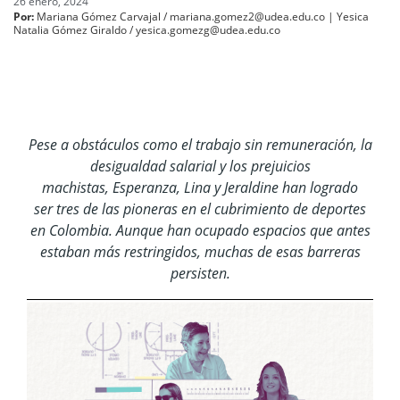
26 enero, 2024
Por:
Mariana Gómez Carvajal / mariana.gomez2@udea.edu.co | Yesica
Natalia Gómez Giraldo / yesica.gomezg@udea.edu.co
Pese a obstáculos como el trabajo sin remuneración, la
desigualdad salarial y los prejuicios
machistas,
Esperanza, Lina y
Jeraldine
han logrado
ser
tres de las
pioneras en el cubrimiento de deportes
en
Colombia
.
Aunque han
ocupado
espacios que antes
estaban más restringidos, muchas de esas barreras
persisten.