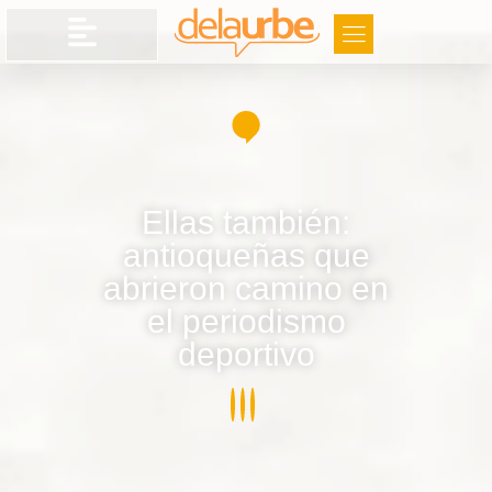
Ellas también:
antioqueñas que
abrieron camino en
el periodismo
deportivo