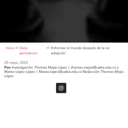
Inicio
Data-
Enfrentar el mundo después de la no
periodismo
adopción
29 mayo, 2024
Por:
Investigación: Thomas Mejía López | thomas.mejial@udea.edu.co y
Mateo López López | Mateo.lopezl@udea.edu.co Redacción: Thomas Mejía
López
Entre 2018 y 2023 habían 6412 personas dentro del
ICBF que tenían 18 o más años
y nunca fueron
adoptadas.
Muchas de ellas abandonaron la