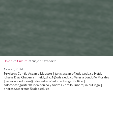
Inicio
Cultura
Viaje a Otraparte
17 abril, 2024
Por:
Janis Camila Ascanio Maestre | janis.ascanio@udea.edu.co Heidy
Johana Díaz Chaverra | heidy.diaz1@udea.edu.co Valeria Londoño Morales
| valeria.londonom@udea.edu.co Salomé Tangarife Rico |
salome.tangarifer@udea.edu.co y Andrés Camilo Tuberquia Zuluaga |
andresc.tuberquia@udea.edu.co