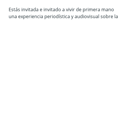
Estás
invitada e invitado
a vivir de primera mano
una experiencia periodística y audiovisual sobre la
Casa Museo
Otraparte
con un cortometraje, una
serie de pódcast y álbumes fotográficos. Es hora
de irnos de viaje, así que… ¡Próxima estación,
Otraparte
!
Casa Museo Otraparte es un espacio dedicado al
escritor y filósofo Fernando González, ubicado en
el corazón de Envigado en el que lugar que hace no
mucho tiempo, fue su hogar. El tiempo y las
grandes instituciones locales y nacionales han
revindicado la obra de Fernando, logrando que
Otraparte se convierta en un centro cultural de
suma importancia para el desarrollo de actividades
artísticas y de esparcimiento, que van desde la
escritura, hasta la lectura y el teatro, en el
municipio de Envigado y todo el Valle de Aburrá.