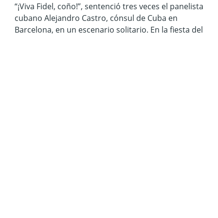
“¡Viva Fidel, coño!”, sentenció tres veces el panelista
cubano Alejandro Castro, cónsul de Cuba en
Barcelona, en un escenario solitario. En la fiesta del
Partit Comunista del País Valencià (PCPV), el 6 de
mayo de 2023, había algo más de una decena de
carpas con afiches y curiosidades, como una cajita
de música con la cara del Che que tocaba
La
internacional
. El ambiente era de un júbilo apagado
y el clima de una primavera agonizante azotada
por las brisas tiernas del Mediterráneo y con
nubes que amenazaban con las primeras lluvias
del verano. Los símbolos patrios de Cuba
decoraban los jardines del Triángulo Umbral en el
Puerto de Sagunto, junto con la bandera de la
Segunda República española mutilada por
Francisco Franco.
Endulzado por el entusiasmo de Castro, le propuse
a Mariana –mi mejor amiga, con quien llegué a