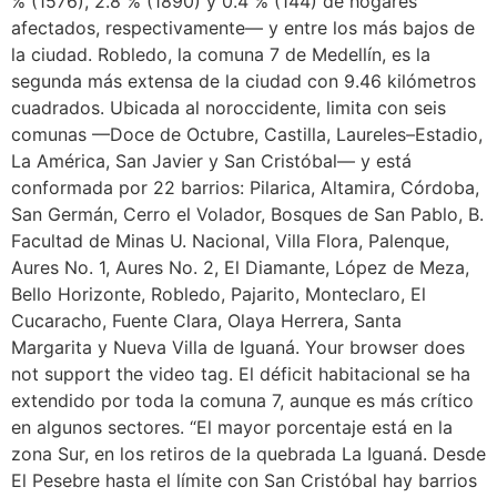
% (1576), 2.8 % (1890) y 0.4 % (144) de hogares
afectados, respectivamente— y entre los más bajos de
la ciudad. Robledo, la comuna 7 de Medellín, es la
segunda más extensa de la ciudad con 9.46 kilómetros
cuadrados. Ubicada al noroccidente, limita con seis
comunas —Doce de Octubre, Castilla, Laureles–Estadio,
La América, San Javier y San Cristóbal— y está
conformada por 22 barrios: Pilarica, Altamira, Córdoba,
San Germán, Cerro el Volador, Bosques de San Pablo, B.
Facultad de Minas U. Nacional, Villa Flora, Palenque,
Aures No. 1, Aures No. 2, El Diamante, López de Meza,
Bello Horizonte, Robledo, Pajarito, Monteclaro, El
Cucaracho, Fuente Clara, Olaya Herrera, Santa
Margarita y Nueva Villa de Iguaná. Your browser does
not support the video tag. El déficit habitacional se ha
extendido por toda la comuna 7, aunque es más crítico
en algunos sectores. “El mayor porcentaje está en la
zona Sur, en los retiros de la quebrada La Iguaná. Desde
El Pesebre hasta el límite con San Cristóbal hay barrios