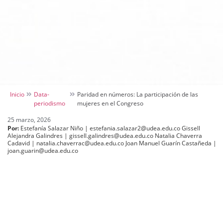
Inicio
Data-
Paridad en números: La participación de las
periodismo
mujeres en el Congreso
25 marzo, 2026
Por:
Estefanía Salazar Niño | estefania.salazar2@udea.edu.co Gissell
Alejandra Galindres | gissell.galindres@udea.edu.co Natalia Chaverra
Cadavid | natalia.chaverrac@udea.edu.co Joan Manuel Guarín Castañeda |
joan.guarin@udea.edu.co
Las mujeres en Colombia representan un 51.2% de la