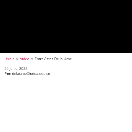
Inicio
Video
EntreVistas De la Urbe
29 junio, 2022
Por:
delaurbe@udea.edu.co