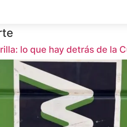
rechos Humanos
Medio Ambiente
Deporte
Territ
rte
lla: lo que hay detrás de la 