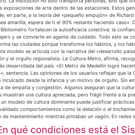
tro. La institución no solo transporta personas, sino que of
s exposiciones de arte dentro de las estaciones. Estos gen
, en parte, a la teoría del «pequeño empujón» de Richard T
nea amarilla; espera de ti el 90% restante haciendo caso». 
bliometro fortalecen la autoeficacia colectiva: la confia
asajero y se convierte en agente de cuidado. Todo esto se c
sforma las ciudades porque transforma los hábitos, y los 
e modelo se articula con la narrativa del «desarrollo pais
n y el orgullo regionalista. La Cultura Metro, afirma, reco
ás desarrollada del país. «El Metro de Medellín logró hacer
», sentencia. Las opiniones de los usuarios reflejan que la
o inculcado desde la infancia y un motivo de orgullo. Sin 
ta de empatía y congestión. Algunos aseguran que la cultura
muestran una cultura apreciada, pero frágil frente a la pre
un modelo de cultura dominante puede justificar prácticas
 validado comportamientos como la delación o el linchamie
ren de mantenimiento mientras pintaban un vagón. En redes 
¿En qué condiciones está el S