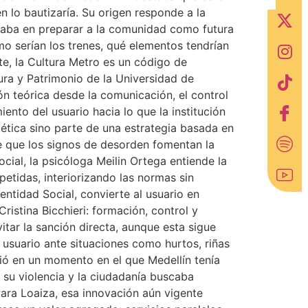
n lo bautizaría. Su origen responde a la
traba en preparar a la comunidad como futura
o serían los trenes, qué elementos tendrían
te, la Cultura Metro es un código de
ura y Patrimonio de la Universidad de
n teórica desde la comunicación, el control
nto del usuario hacia lo que la institución
tética sino parte de una estrategia basada en
ne que los signos de desorden fomentan la
cial, la psicóloga Meilin Ortega entiende la
etidas, interiorizando las normas sin
entidad Social, convierte al usuario en
istina Bicchieri: formación, control y
vitar la sanción directa, aunque esta sigue
un usuario ante situaciones como hurtos, riñas
ió en un momento en el que Medellín tenía
 su violencia y la ciudadanía buscaba
ara Loaiza, esa innovación aún vigente