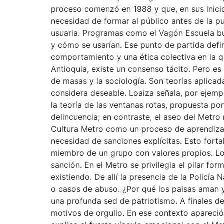
proceso comenzó en 1988 y que, en sus inicios
necesidad de formar al público antes de la p
usuaria. Programas como el Vagón Escuela bus
y cómo se usarían. Ese punto de partida defin
comportamiento y una ética colectiva en la qu
Antioquia, existe un consenso tácito. Pero e
de masas y la sociología. Son teorías aplicad
considera deseable. Loaiza señala, por ejempl
la teoría de las ventanas rotas, propuesta po
delincuencia; en contraste, el aseo del Metro
Cultura Metro como un proceso de aprendizaje 
necesidad de sanciones explícitas. Esto forta
miembro de un grupo con valores propios. Loa
sanción. En el Metro se privilegia el pilar fo
existiendo. De allí la presencia de la Policía
o casos de abuso. ¿Por qué los paisas aman y
una profunda sed de patriotismo. A finales de
motivos de orgullo. En ese contexto apareció