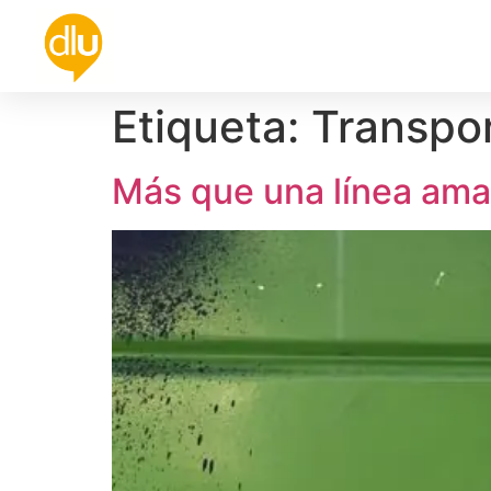
Política
Universidad
Cultura
De
Etiqueta:
Transpo
Más que una línea amari