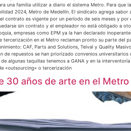
a una familia utilizar a diario el sistema Metro. Para que 
idad 2024, Metro de Medellín. El sindicato agrega sabor a
l contrato es vigente por un período de seis meses y por 
edarse sin contrato y el empleador no está obligado a oto
ioquia, empresas como EPM ya la han declarado inoperante,
e tercerización en el Metro reclaman pronto su parte del p
imiento: CAF, Parts and Solutions, Telval y Quality Masivo
 de repuestos se han priorizado convenios universitarios 
 de algunas taquillas tenemos a GANA y en la interventorí
de «outsourcing» o tercerización
 30 años de arte en el Metro