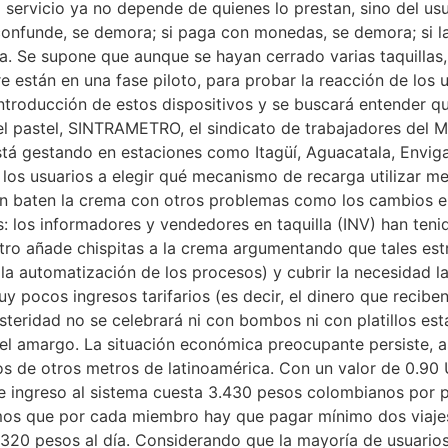
l servicio ya no depende de quienes lo prestan, sino del u
 confunde, se demora; si paga con monedas, se demora; si l
la. Se supone que aunque se hayan cerrado varias taquillas
 están en una fase piloto, para probar la reacción de los u
introducción de estos dispositivos y se buscará entender qué
el pastel, SINTRAMETRO, el sindicato de trabajadores del M
está gestando en estaciones como Itagüí, Aguacatala, Enviga
los usuarios a elegir qué mecanismo de recarga utilizar me
n baten la crema con otros problemas como los cambios en
 los informadores y vendedores en taquilla (INV) han tenid
ro añade chispitas a la crema argumentando que tales estra
la automatización de los procesos) y cubrir la necesidad l
 pocos ingresos tarifarios (es decir, el dinero que recibe
austeridad no se celebrará ni con bombos ni con platillos e
l amargo. La situación económica preocupante persiste, as
 de otros metros de latinoamérica. Con un valor de 0.90 U
 ingreso al sistema cuesta 3.430 pesos colombianos por pe
amos que por cada miembro hay que pagar mínimo dos viajes
20 pesos al día. Considerando que la mayoría de usuarios d