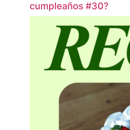
cumpleaños #30?