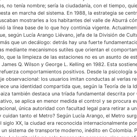
, no tenía nombre; sería la ciudadanía, con el tiempo, quie
uesta en marcha del sistema. En 1988, la estrategia se cen
caban mostrarles a los habitantes del valle de Aburrá cóm
ió la línea base de lo que hoy continúa vigente. Actualmen
e, según Lucía Arango Liévano, jefa de la División de Cult
s más que un decálogo: detrás hay una fuerte fundamentació
as mediante mecanismos sutiles que orientan el comportamie
o, que la limpieza de las estaciones no es un asunto de es
r James Q. Wilson y George L. Kelling en 1982. Esta sostie
 refuerza comportamientos positivos. Desde la psicología so
observacional: los usuarios imitan conductas al verlas rep
lece una identidad compartida que, según la Teoría de la Id
iza también destaca una tríada fundamental descrita por Cr
rmativo, se aplica en menor medida el control y se procura e
 Nacional, única autoridad con facultad legal para retirar a 
 cuidan tanto el Metro? Según Lucía Arango, el Metro surg
l siglo XX, la ciudad era reconocida internacionalmente por
 un sistema de transporte moderno, inédito en Colombia. P