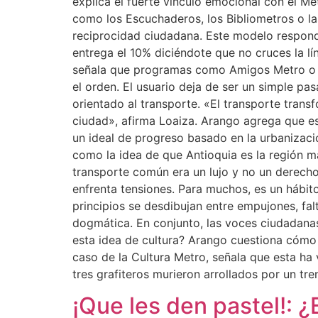
explica el fuerte vínculo emocional con el Me
como los Escuchaderos, los Bibliometros o la
reciprocidad ciudadana. Este modelo responde
entrega el 10% diciéndote que no cruces la lí
señala que programas como Amigos Metro o Bi
el orden. El usuario deja de ser un simple p
orientado al transporte. «El transporte tran
ciudad», afirma Loaiza. Arango agrega que est
un ideal de progreso basado en la urbanizació
como la idea de que Antioquia es la región m
transporte común era un lujo y no un derecho
enfrenta tensiones. Para muchos, es un hábit
principios se desdibujan entre empujones, fal
dogmática. En conjunto, las voces ciudadanas 
esta idea de cultura? Arango cuestiona cómo 
caso de la Cultura Metro, señala que esta ha
tres grafiteros murieron arrollados por un t
¡Que les den pastel!: 