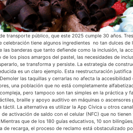
 de transporte público, que este 2025 cumple 30 años. Tre
de celebración tiene algunos ingredientes no tan dulces d
 las banderas que tanto defiende como la inclusión, la acce
 de los pisos amargos del pastel, las necesidades de inclus
uperarlo, se transforma y persiste. La estrategia de constru
cida es un claro ejemplo. Esta reestructuración justifica 
Demoler las taquillas y cerrarlas no afecta la accesibilidad 
ores, una población que no está completamente alfabetizad
compleja, pero tampoco son tan simples en la práctica y fal
ctiles, braille y apoyo auditivo en máquinas o ascensores 
 táctil. La alternativa es utilizar la App Cívica u otros ca
de activación de saldo con el celular (NFC) que no tienen 
Mientras que de los 180 guías educativos, 10 son bilingües,
a de recarga, el proceso de reclamo está obstaculizado po