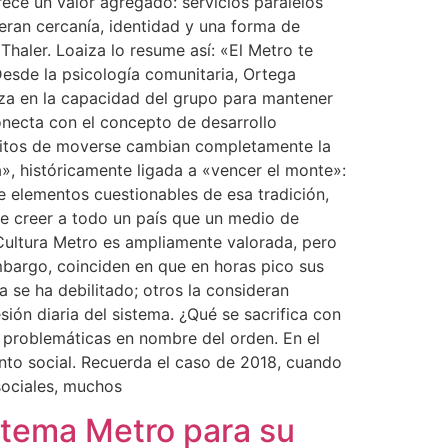
rece un valor agregado: servicios paralelos
eran cercanía, identidad y una forma de
haler. Loaiza lo resume así: «El Metro te
Desde la psicología comunitaria, Ortega
nza en la capacidad del grupo para mantener
onecta con el concepto de desarrollo
hábitos de moverse cambian completamente la
a», históricamente ligada a «vencer el monte»:
ge elementos cuestionables de esa tradición,
le creer a todo un país que un medio de
 Cultura Metro es ampliamente valorada, pero
embargo, coinciden en que en horas pico sus
 se ha debilitado; otros la consideran
sión diaria del sistema. ¿Qué se sacrifica con
 problemáticas en nombre del orden. En el
nto social. Recuerda el caso de 2018, cuando
sociales, muchos
istema Metro para su