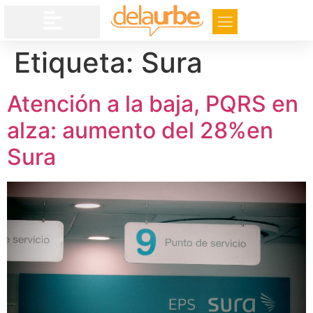
Etiqueta:
Sura
Atención a la baja, PQRS en
alza: aumento del 28%en
Sura