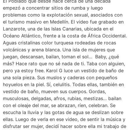
El Poblado que desde hace cerca de una década
empezó a concentrar sitios de rumba y luego
problemas como la explotación sexual, asociados con
el turismo masivo en Medellín. El video fue grabado en
Lanzarote, una de las Islas Canarias, ubicada en el
Océano Atlántico, frente a la costa de África Occidental.
Aguas cristalinas color turquesa rodeadas de rocas
volcánicas y arena blanca. Una isla de mujeres que
juegan, descansan, bailan, toman el sol… Baby, ¿qué
más? Hace rato que no sé nada de ti. Taba con alguien,
pero ya estoy free. Karol G luce un vestido de baño de
una sola pieza. Sus muslos y caderas con pequeños
hoyuelos en la piel. Sí, celulitis. Todas ellas, también en
vestido de baño, mueven sus cuerpos. Gordas,
musculosas, delgadas, afros, rubias, mestizas… bailan
con el oleaje del mar, se abrazan, ríen, celebran. Se
escucha la lluvia y las gotas de agua se deslizan sobre
ellas. Luego de verla en ese video, de sentir la música y
disfrutar ser mujer, decidí hacer sobre ella mi trabajo de