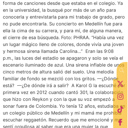
forma de canciones desde que estaba en el colegio. Ya
en la universidad, la busqué por más de un año para
conocerla y entrevistarla para mi trabajo de grado, pero
no pude encontrarla. Su concierto en Medellín fue para
ella la cima de su carrera, y para mí, de alguna manera,
el cierre de esa búsqueda. Foto: PHRAA. “Había una vez
un lugar mágico lleno de colores, donde vivía una joven
y hermosa sirena llamada Carolina…” Eran las 9:08
p.m., las luces del estadio se apagaron y solo se veía el
escenario iluminado de azul. Una sirena inflable de unos
cinco metros de altura salió del suelo. Una melodía
familiar de fondo se mezcló con los gritos. —¿Dónde
está? —¿De dónde irá a salir? A Karol G la escuché por
primera vez en 2012 cuando cantó 301, la colaboración
que hizo con Reykon y con la que su voz empezó a
sonar fuera de Colombia. Yo tenía 12 años, estudiaba en
un colegio público de Medellín y mi mamá me prohibía
escuchar reggaetón. Recuerdo que me emocioné y me
sentí orgullosa al saber que era una mujer la que