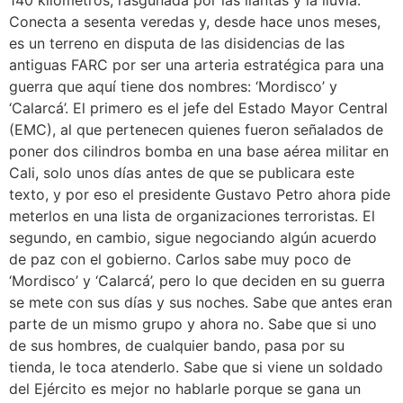
140 kilómetros, rasguñada por las llantas y la lluvia.
Conecta a sesenta veredas y, desde hace unos meses,
es un terreno en disputa de las disidencias de las
antiguas FARC por ser una arteria estratégica para una
guerra que aquí tiene dos nombres: ‘Mordisco’ y
‘Calarcá’. El primero es el jefe del Estado Mayor Central
(EMC), al que pertenecen quienes fueron señalados de
poner dos cilindros bomba en una base aérea militar en
Cali, solo unos días antes de que se publicara este
texto, y por eso el presidente Gustavo Petro ahora pide
meterlos en una lista de organizaciones terroristas. El
segundo, en cambio, sigue negociando algún acuerdo
de paz con el gobierno. Carlos sabe muy poco de
‘Mordisco’ y ‘Calarcá’, pero lo que deciden en su guerra
se mete con sus días y sus noches. Sabe que antes eran
parte de un mismo grupo y ahora no. Sabe que si uno
de sus hombres, de cualquier bando, pasa por su
tienda, le toca atenderlo. Sabe que si viene un soldado
del Ejército es mejor no hablarle porque se gana un