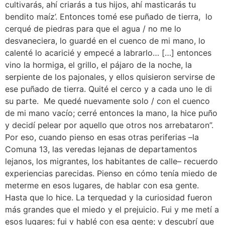
cultivarás, ahí criarás a tus hijos, ahí masticarás tu
bendito maíz’. Entonces tomé ese puñado de tierra, lo
cerqué de piedras para que el agua / no me lo
desvaneciera, lo guardé en el cuenco de mi mano, lo
calenté lo acaricié y empecé a labrarlo… […] entonces
vino la hormiga, el grillo, el pájaro de la noche, la
serpiente de los pajonales, y ellos quisieron servirse de
ese puñado de tierra. Quité el cerco y a cada uno le di
su parte. Me quedé nuevamente solo / con el cuenco
de mi mano vacío; cerré entonces la mano, la hice puño
y decidí pelear por aquello que otros nos arrebataron”.
Por eso, cuando pienso en esas otras periferias –la
Comuna 13, las veredas lejanas de departamentos
lejanos, los migrantes, los habitantes de calle– recuerdo
experiencias parecidas. Pienso en cómo tenía miedo de
meterme en esos lugares, de hablar con esa gente.
Hasta que lo hice. La terquedad y la curiosidad fueron
más grandes que el miedo y el prejuicio. Fui y me metí a
esos lugares; fui y hablé con esa gente; y descubrí que