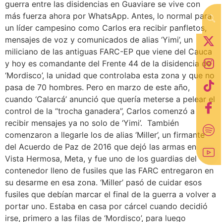
guerra entre las disidencias en Guaviare se vive con
más fuerza ahora por WhatsApp. Antes, lo normal para
un líder campesino como Carlos era recibir panfletos,
mensajes de voz y comunicados de alias ‘Yimi’, un
miliciano de las antiguas FARC-EP que viene del Cauca
y hoy es comandante del Frente 44 de la disidencia de
‘Mordisco’, la unidad que controlaba esta zona y que no
pasa de 70 hombres. Pero en marzo de este año,
cuando ‘Calarcá’ anunció que quería meterse a pelear el
control de la “trocha ganadera”, Carlos comenzó a
recibir mensajes ya no solo de ‘Yimi’. También
comenzaron a llegarle los de alias ‘Miller’, un firmante
del Acuerdo de Paz de 2016 que dejó las armas en
Vista Hermosa, Meta, y fue uno de los guardias del
contenedor lleno de fusiles que las FARC entregaron en
su desarme en esa zona. ‘Miller’ pasó de cuidar esos
fusiles que debían marcar el final de la guerra a volver a
portar uno. Estaba en casa por cárcel cuando decidió
irse, primero a las filas de ‘Mordisco’, para luego