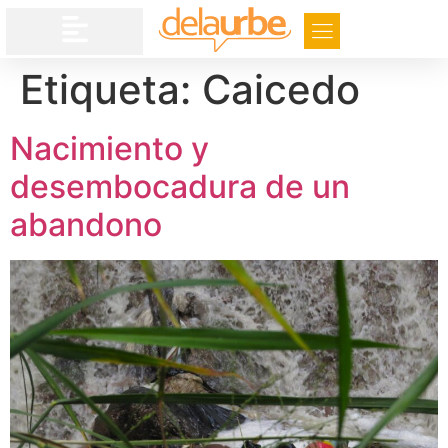
Etiqueta:
Caicedo
Nacimiento y
desembocadura de un
abandono