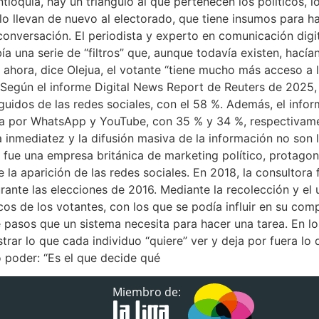
tioquia, hay un triángulo al que pertenecen los políticos, 
y lo llevan de nuevo al electorado, que tiene insumos para 
conversación. El periodista y experto en comunicación dig
una serie de “filtros” que, aunque todavía existen, hacían
 ahora, dice Olejua, el votante “tiene mucho más acceso a 
 Según el informe Digital News Report de Reuters de 2025, l
uidos de las redes sociales, con el 58 %. Además, el info
a por WhatsApp y YouTube, con 35 % y 34 %, respectivamen
 inmediatez y la difusión masiva de la información no son l
a fue una empresa británica de marketing político, protago
 la aparición de las redes sociales. En 2018, la consulto
urante las elecciones de 2016. Mediante la recolección y el
cos de los votantes, con los que se podía influir en su co
e pasos que un sistema necesita para hacer una tarea. En l
trar lo que cada individuo “quiere” ver y deja por fuera lo q
 poder: “Es el que decide qué
Miembro de: