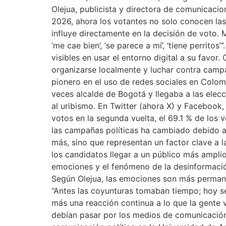
Olejua, publicista y directora de comunicac
2026, ahora los votantes no solo conocen las p
influye directamente en la decisión de voto.
‘me cae bien’, ‘se parece a mí’, ‘tiene perri
visibles en usar el entorno digital a su favor
organizarse localmente y luchar contra campa
pionero en el uso de redes sociales en Colom
veces alcalde de Bogotá y llegaba a las el
al uribismo. En Twitter (ahora X) y Facebook
votos en la segunda vuelta, el 69.1 % de los 
las campañas políticas ha cambiado debido a la
más, sino que representan un factor clave a la
los candidatos llegar a un público más amplio
emociones y el fenómeno de la desinformación 
Según Olejua, las emociones son más permane
“Antes las coyunturas tomaban tiempo; hoy s
más una reacción continua a lo que la gente ve
debían pasar por los medios de comunicación 