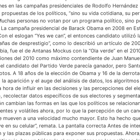
iones en las campañas presidenciales de Rodolfo Hernández
ropuestas de los políticos, “sino su vida cotidiana, su per
 Muchas personas no votan por un programa político, sino p
tos’”. La campaña presidencial de Barack Obama en 2008 en 
. Con el eslogan “Yes we can”, el entonces candidato utilizó 
ñas de desprestigio”, como lo describió un artículo de 20
bia, fue el de Antanas Mockus con la “Ola verde” en el 2010
ecciones del 2010 como máximo contendiente de Juan Manu
, el candidato del Partido Verde parecía ganador, pero San
votos. A 18 años de la elección de Obama y 16 de la derrota
 aparición y el auge del análisis de datos, los algoritmos y 
 hora de influir en las decisiones y las percepciones del e
, recolectar datos específicos de sus electores y segmentar
cambian las formas en las que los políticos se relacionan 
ntes y volátiles ahora, por lo que la percepción de un ca
e mueven a una velocidad mucho mayor. Esto ha hecho que 
 en su celular”, remata. La pantalla correcta Antes de inter
y las plazas públicas para exponer sus propuestas. Ahora,