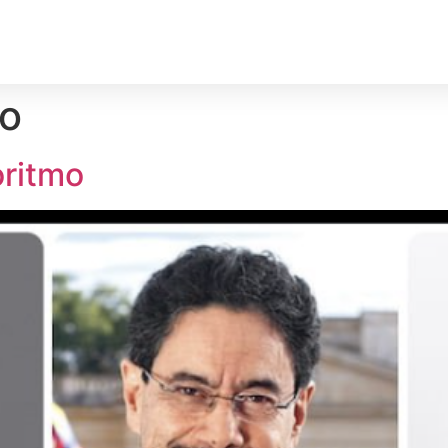
rechos Humanos
Medio Ambiente
Deporte
Territ
mo
oritmo