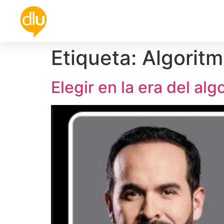
Política
Universidad
Cultura
De
Etiqueta:
Algorit
Elegir en la era del alg