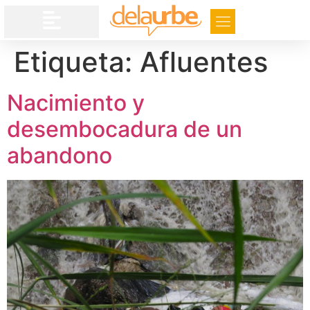
Etiqueta:
Afluentes
Nacimiento y
desembocadura de un
abandono