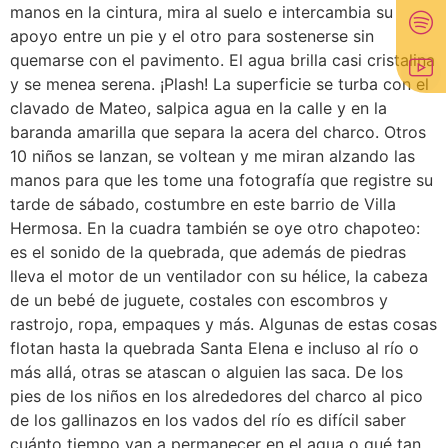
manos en la cintura, mira al suelo e intercambia su
apoyo entre un pie y el otro para sostenerse sin
quemarse con el pavimento. El agua brilla casi cristalina
y se menea serena. ¡Plash! La superficie se turba con el
clavado de Mateo, salpica agua en la calle y en la
baranda amarilla que separa la acera del charco. Otros
10 niños se lanzan, se voltean y me miran alzando las
manos para que les tome una fotografía que registre su
tarde de sábado, costumbre en este barrio de Villa
Hermosa. En la cuadra también se oye otro chapoteo:
es el sonido de la quebrada, que además de piedras
lleva el motor de un ventilador con su hélice, la cabeza
de un bebé de juguete, costales con escombros y
rastrojo, ropa, empaques y más. Algunas de estas cosas
flotan hasta la quebrada Santa Elena e incluso al río o
más allá, otras se atascan o alguien las saca. De los
pies de los niños en los alrededores del charco al pico
de los gallinazos en los vados del río es difícil saber
cuánto tiempo van a permanecer en el agua o qué tan