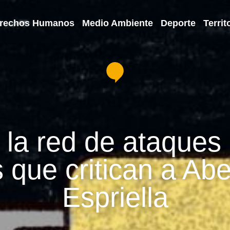
rechos Humanos
Medio Ambiente
Deporte
Territ
 la red de ataques 
s que critican a Abe
Espriella