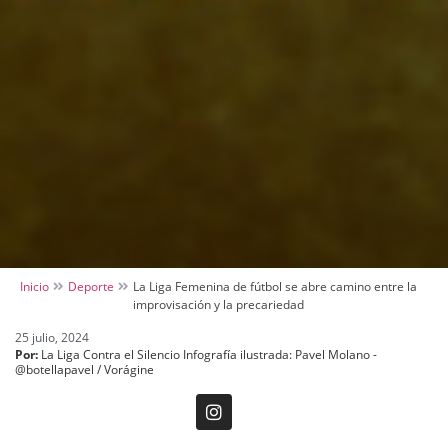
Inicio
Deporte
La Liga Femenina de fútbol se abre camino entre la
improvisación y la precariedad
25 julio, 2024
Por:
La Liga Contra el Silencio Infografía ilustrada: Pavel Molano -
@botellapavel / Vorágine