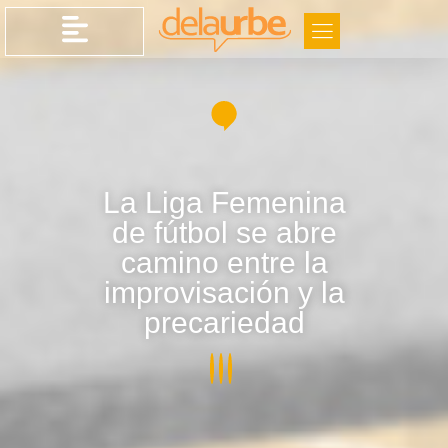
La Liga Femenina
de fútbol se abre
camino entre la
improvisación y la
precariedad