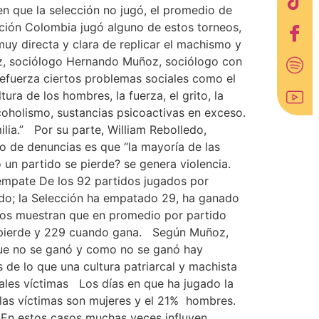
en que la selección no jugó, el promedio de
ección Colombia jugó alguno de estos torneos,
uy directa y clara de replicar el machismo y
ñoz, sociólogo Hernando Muñoz, sociólogo con
refuerza ciertos problemas sociales como el
ra de los hombres, la fuerza, el grito, la
coholismo, sustancias psicoactivas en exceso.
lia.” Por su parte, William Rebolledo,
to de denuncias es que “la mayoría de las
un partido se pierde? se genera violencia.
empate De los 92 partidos jugados por
do; la Selección ha empatado 29, ha ganado
ados muestran que en promedio por partido
o pierde y 229 cuando gana. Según Muñoz,
 que no se ganó y como no se ganó hay
 de lo que una cultura patriarcal y machista
ales víctimas Los días en que ha jugado la
e las víctimas son mujeres y el 21% hombres.
. En estos casos muchas veces influyen