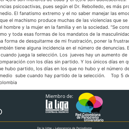
cias psicoactivas, pues según el Dr. Rebolledo, es más pr
medio. El fanatismo extremo y el no saber manejar las emo
ue el machismo produce muchas de las violencias que se d
l hombre y la mujer en la familia y en la sociedad. “Se con
o y toda esas formas de los mandatos de la masculinidad t
na forma de desquitarme de mi frustración, poner la frust
 también tiene alguna incidencia en el número de denuncias.
 cuando juega la selección. Los jueves hay un aumento de
mparación con los días sin partido. Y los únicos días en q
e hubo partido, los días en los que no hubo y el número d
omedio sube cuando hay partido de la selección. Top 5 d
 Colombia
Miembro de:
De la Urbe – Laboratorio de Periodismo