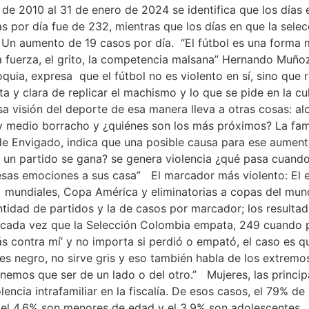
 de 2010 al 31 de enero de 2024 se identifica que los días 
das por día fue de 232, mientras que los días en que la sel
 Un aumento de 19 casos por día. “El fútbol es una forma m
 la fuerza, el grito, la competencia malsana” Hernando Mu
quia, expresa que el fútbol no es violento en sí, sino que 
y clara de replicar el machismo y lo que se pide en la cultu
 visión del deporte de esa manera lleva a otras cosas: al
oy medio borracho y ¿quiénes son los más próximos? La fami
a de Envigado, indica que una posible causa para ese aumen
un partido se gana? se genera violencia ¿qué pasa cuando 
esas emociones a sus casa” El marcador más violento: El 
 mundiales, Copa América y eliminatorias a copas del mun
ntidad de partidos y la de casos por marcador; los result
iar cada vez que la Selección Colombia empata, 249 cuand
ás contra mí’ y no importa si perdió o empató, el caso es
es negro, no sirve gris y eso también habla de los extremos
emos que ser de un lado o del otro.” Mujeres, las princip
encia intrafamiliar en la fiscalía. De esos casos, el 79% d
, el 4,6% son menores de edad y el 3,9% son adolescentes