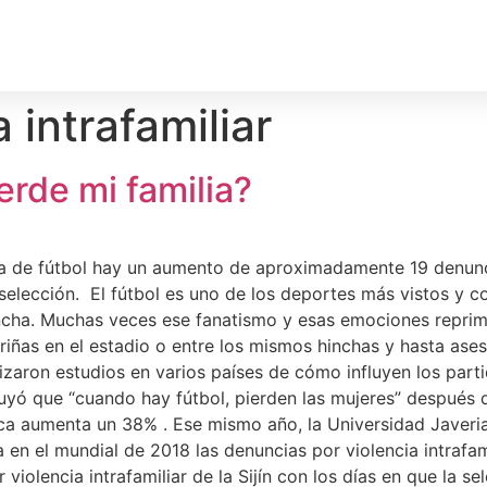
rechos Humanos
Medio Ambiente
Deporte
Territ
 intrafamiliar
erde mi familia?
a de fútbol hay un aumento de aproximadamente 19 denuncia
selección. El fútbol es uno de los deportes más vistos y 
cha. Muchas veces ese fanatismo y esas emociones reprimid
riñas en el estadio o entre los mismos hinchas y hasta ase
zaron estudios en varios países de cómo influyen los partido
luyó que “cuando hay fútbol, pierden las mujeres” después 
tica aumenta un 38% . Ese mismo año, la Universidad Javeri
a en el mundial de 2018 las denuncias por violencia intra
violencia intrafamiliar de la Sijín con los días en que la 