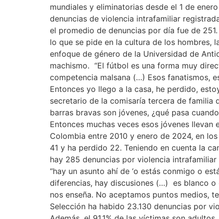
mundiales y eliminatorias desde el 1 de enero
denuncias de violencia intrafamiliar registra
el promedio de denuncias por día fue de 251.
lo que se pide en la cultura de los hombres,
enfoque de género de la Universidad de Antio
machismo. “El fútbol es una forma muy directa 
competencia malsana (…) Esos fanatismos, esa
Entonces yo llego a la casa, he perdido, est
secretario de la comisaría tercera de famili
barras bravas son jóvenes, ¿qué pasa cuando 
Entonces muchas veces esos jóvenes llevan 
Colombia entre 2010 y enero de 2024, en los
41 y ha perdido 22. Teniendo en cuenta la ca
hay 285 denuncias por violencia intrafamil
“hay un asunto ahí de ‘o estás conmigo o est
diferencias, hay discusiones (…) es blanco o 
nos enseña. No aceptamos puntos medios, ten
Selección ha habido 23.130 denuncias por viol
Además, el 91,1% de las víctimas son adultos