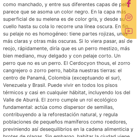
como manchado, y entre sus diferentes capas de pelo
parece que se asoma un color negro. En la capa más
superficial de su melena es de color gris, y desde su
cuello hasta su cola lo recorre una línea oscura. En fin,
su pelaje no es homogéneo: tiene partes rojizas, unas
más claras y otras más oscuras. Si lo viera pasar, así de
reojo, rápidamente, diría que es un perro mestizo, más
bien mediano, muy delgado y con pelaje corto. Un
perro que no es un perro. El Cerdocyon thous, el zorro
cangrejero o zorro perro, habita nuestras tierras: el
centro de Panamá, Colombia (exceptuando el sur),
Venezuela y Brasil. Puede vivir en todos los pisos
térmicos y casi en cualquier hábitat, incluyendo los del
Valle de Aburrá. El zorro cumple un rol ecológico
fundamental: actúa como dispersor de semillas,
contribuyendo a la reforestación natural, y regula
poblaciones de pequeños mamíferos como roedores,
previniendo así desequilibrios en la cadena alimenticia y
brotes de plagas. Sin embargo, habitar la ciudad viene