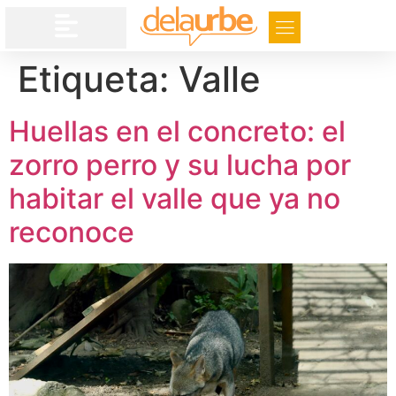
Etiqueta:
Valle
Huellas en el concreto: el
zorro perro y su lucha por
habitar el valle que ya no
reconoce