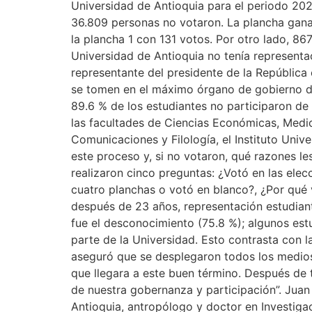
Universidad de Antioquia para el periodo 202
36.809 personas no votaron. La plancha ganad
la plancha 1 con 131 votos. Por otro lado, 86
Universidad de Antioquia no tenía represent
representante del presidente de la República
se tomen en el máximo órgano de gobierno de 
89.6 % de los estudiantes no participaron de
las facultades de Ciencias Económicas, Medici
Comunicaciones y Filología, el Instituto Univ
este proceso y, si no votaron, qué razones le
realizaron cinco preguntas: ¿Votó en las elec
cuatro planchas o votó en blanco?, ¿Por qué 
después de 23 años, representación estudiant
fue el desconocimiento (75.8 %); algunos est
parte de la Universidad. Esto contrasta con l
aseguró que se desplegaron todos los medios
que llegara a este buen término. Después de 
de nuestra gobernanza y participación”. Juan 
Antioquia, antropólogo y doctor en Investigaci