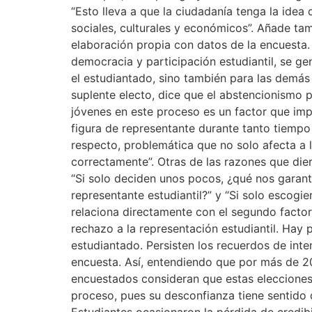
“Esto lleva a que la ciudadanía tenga la idea
sociales, culturales y económicos”. Añade ta
elaboración propia con datos de la encuesta.
democracia y participación estudiantil, se g
el estudiantado, sino también para las demás
suplente electo, dice que el abstencionismo p
jóvenes en este proceso es un factor que imp
figura de representante durante tanto tiempo
respecto, problemática que no solo afecta a l
correctamente”. Otras de las razones que die
“Si solo deciden unos pocos, ¿qué nos garant
representante estudiantil?” y “Si solo escog
relaciona directamente con el segundo factor 
rechazo a la representación estudiantil. Hay
estudiantado. Persisten los recuerdos de inte
encuesta. Así, entendiendo que por más de 20
encuestados consideran que estas elecciones 
proceso, pues su desconfianza tiene sentido d
Estudiantes ocasionaron la pérdida de credibi