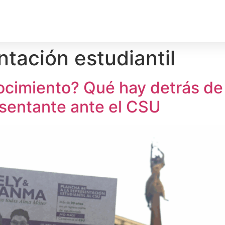
rechos Humanos
Medio Ambiente
Deporte
Territ
tación estudiantil
cimiento? Qué hay detrás de l
esentante ante el CSU