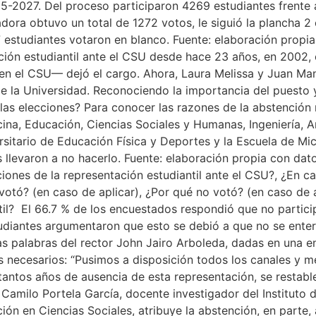
5-2027. Del proceso participaron 4269 estudiantes frente a 
ora obtuvo un total de 1272 votos, le siguió la plancha 2
7 estudiantes votaron en blanco. Fuente: elaboración propi
ación estudiantil ante el CSU desde hace 23 años, en 2002
 en el CSU— dejó el cargo. Ahora, Laura Melissa y Juan Ma
la Universidad. Reconociendo la importancia del puesto y e
 las elecciones? Para conocer las razones de la abstención
na, Educación, Ciencias Sociales y Humanas, Ingeniería, Ar
ersitario de Educación Física y Deportes y la Escuela de Mi
s llevaron a no hacerlo. Fuente: elaboración propia con da
ciones de la representación estudiantil ante el CSU?, ¿En 
votó? (en caso de aplicar), ¿Por qué no votó? (en caso de
il? El 66.7 % de los encuestados respondió que no partici
udiantes argumentaron que esto se debió a que no se enter
as palabras del rector John Jairo Arboleda, dadas en una en
 necesarios: “Pusimos a disposición todos los canales y m
tantos años de ausencia de esta representación, se restab
Camilo Portela García, docente investigador del Instituto d
ón en Ciencias Sociales, atribuye la abstención, en parte, a