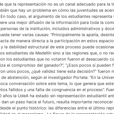
 de que la representación no es un canal adecuado para la tr
mbién que hay un problema en cómo las juventudes se acerca
 En todo caso, el argumento de los estudiantes representa 
enere una mejor difusión de la información para toda la co
 personas de la institución, incluidos administrativos y do
uede tener varias causas: “Principalmente la apatía, desin
acta de manera directa a la participación en estos espacio
 y la debilidad estructural de este proceso puede ocasiona
os estudiantes de Medellín sino a las regiones que, o no re
ron los estudiantes que no votaron fueron el desacuerdo co
iza el compromiso del ganador?”, “¿Esos pocos sí pueden f
ieron unos pocos, ¿qué validez tiene esta decisión?” fuero
de abstención, según el investigador Portela: “En la Univer
 poca conversación sobre este tema, lo que genera que este
ntos fallidos y una falta de congruencia en el proceso”. Fue
 años la UdeA ha estado sin representación estudiantil ant
dan un paso hacia el futuro, resulta importante reconocer
esde el punto histórico: las diferencias entre el último re
lidad en el mecanismo. La figura de la representación estu