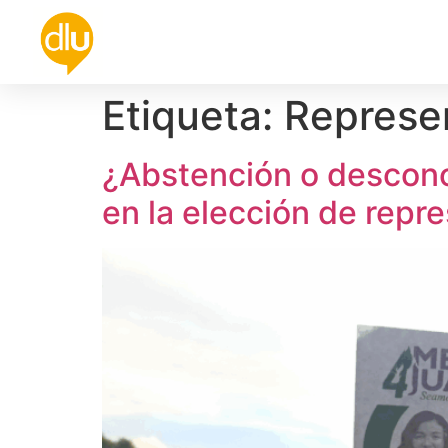
Política
Universidad
Cultura
De
Etiqueta:
Represen
¿Abstención o descono
en la elección de repr