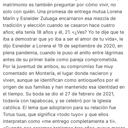
matrimonio es también preguntar por cómo vivir, no
solo con quién. Una promesa de entrega mutua Lorena
Marín y Esneider Zuluaga encarnaron esa mezcla de
tradición y elección cuando se casaron hace cuatro
años; ella tenía 18 años y él, 21. «¿Ves? Yo te dije que te
iba a demostrar que yo iba a ser el amor de tu vida», le
dijo Esneider a Lorena el 19 de septiembre de 2020, en
plena pandemia, cuando le puso el anillo entre lágrimas
antes de su primer baile como pareja comprometida.
Por la juventud de ambos, su compromiso fue muy
comentado en Montería, el lugar donde nacieron y
viven, aunque se identifican como antioqueños por el
origen de sus familias y han mantenido esa identidad en
el tiempo. Su boda se dio el 27 de febrero de 2021,
todavía con tapabocas, y se celebró por la Iglesia
católica. El lema que adoptaron para su relación fue
Totus tuus, que significa «todo tuyo» y que ellos
interpretan como «me entrego completamente a ti».
«Cuando nos casamos teníamos tres años, nueve meses