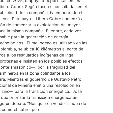
ol en 2025, o apoya a deportistas en los
ibero Cobre. Según fuentes consultadas en el
publicidad de la compañía, ha empeorado el
bre en el Putumayo. Libero Cobre comenzó a
ción de comenzar la explotación del mayor
na la misma compañía. El cobre, cada vez
sable para la generación de energía
tecnológicos. El molibdeno es utilizado en las
olombia, se ubica 10 kilómetros al norte de
rca a los resguardos indígenas de Inga
testas e insisten en los posibles efectos
onte amazónico—, por la fragilidad del
s mineros en la zona colindante a los
ara. Mientras el gobierno de Gustavo Petro
ional de Minería emitió una resolución en
l zinc— para la transición energética. José
que priorizar la transición energética en
o un debate. “Nos quieren vender la idea de
s como el cobre, pero