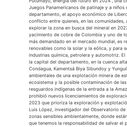
Putumayo, energía del futuro en 2024”, una 
Juegos Panamericanos de patinaje y a niños 
departamento, el apoyo económico de Libero 
conflicto entre quienes, en las comunidades
explorar la zona en busca del mineral en 202
yacimiento de cobre de Colombia y uno de l
más demandado en el mercado mundial, es rec
renovables como la solar y la eólica, y para 
industrias química, petrolera y automotriz. 
la capital del departamento, en la cuenca al
Condagua, Kamentsá Biya Sibundoy y Yunguill
ambientales de una explotación minera de es
ecosistema y la posible contaminación de las 
resguardos indígenas de la entrada a la Amaz
prohibió nuevos licenciamientos de exploraci
2023 que prioriza la exploración y explotació
Luis López, investigador del Observatorio de 
zonas sensibles ambientalmente, donde están
que tenemos la responsabilidad de salvar el 