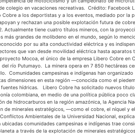
competencia de motociclismo y un campeonato de microfútb
de colegio en vacaciones recreativas. Crédito: Facebook L
Cobre a los deportistas y a los eventos, mediado por la 
, apoyan y rechazan una posible explotación futura de co
2. Actualmente tiene cuatro títulos mineros, con la proyec
os más grandes de molibdeno en el mundo, según lo mencio
onocido por su alta conductividad eléctrica y es indispen
sectores que van desde movilidad eléctrica hasta aparatos 
El proyecto Mocoa, el único de la empresa Libero Cobre en C
ta del río Putumayo. La minera opera en 7 850 hectáreas ce
o. Comunidades campesinas e indígenas han organizado pro
tas dimensiones en esta región —conocida como el piedem
fuentes hídricas. Libero Cobre ha solicitado nuevos título
onía colombiana, en medio de una política pública poco cl
ón de hidrocarburos en la región amazónica, la Agencia Nac
n de minerales estratégicos, —como el cobre, el níquel y e
Conflictos Ambientales de la Universidad Nacional, explica 
 ubicadas comunidades campesinas e indígenas trae consig
planeta a través de la explotación de minerales estratégico