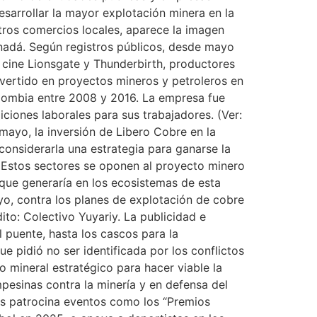
esarrollar la mayor explotación minera en la
tros comercios locales, aparece la imagen
nadá. Según registros públicos, desde mayo
e cine Lionsgate y Thunderbirth, productores
ertido en proyectos mineros y petroleros en
Colombia entre 2008 y 2016. La empresa fue
ciones laborales para sus trabajadores. (Ver:
umayo, la inversión de Libero Cobre en la
onsiderarla una estrategia para ganarse la
. Estos sectores se oponen al proyecto minero
que generaría en los ecosistemas de esta
o, contra los planes de explotación de cobre
to: Colectivo Yuyariy. La publicidad e
 puente, hasta los cascos para la
ue pidió no ser identificada por los conflictos
 mineral estratégico para hacer viable la
mpesinas contra la minería y en defensa del
ras patrocina eventos como los “Premios