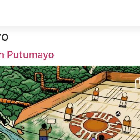
rechos Humanos
Medio Ambiente
Deporte
Territ
yo
en Putumayo