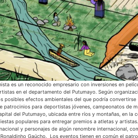
nista es un reconocido empresario con inversiones en pelíc
ortistas en el departamento del Putumayo. Según organizaci
os posibles efectos ambientales del que podría convertirs
 patrocinios para deportistas jóvenes, campeonatos de mi
pital del Putumayo, ubicada entre ríos y montañas, en la co
estas populares para entregar premios a atletas y artistas
a nacional y personajes de algún renombre internacional, c
o, Ronaldinho Gaúcho. Los eventos tienen en común el patr