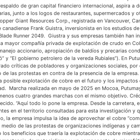
espaldo de gran capital financiero internacional, aspira a d
rias, junto a los logos de restaurantes, supermercados y o
opper Giant Resources Corp., registrada en Vancouver, Ca
 canadiense Frank Guistra, inversionista en los estudios d
lade Runner 2049. Giustra y sus empresas también han inv
les, la mayor compañía privada de explotación de crudo en 
manejo accionario, apropiación de baldíos y precarias condi
yó” y “El gobierno petrolero de la vereda Rubiales”). En Put
do críticas de pobladores y organizaciones sociales, por c
de las protestas en contra de la presencia de la empresa
posible explotación de cobre en el futuro y los impactos 
sidad. Marcha realizada en mayo de 2025 en Mocoa, Putumay
 menos cuatro grandes marchas con el mismo objetivo. Crédi
cido. “Aquí todo lo pone la empresa. Desde la carretera, el
tes en el territorio consultadas para esta investigación y q
o, la empresa impulsa la idea de aprovechar el cobre “como
en medio de las protestas de organizaciones indígenas y ca
do los beneficios que traería la explotación de cobre mient