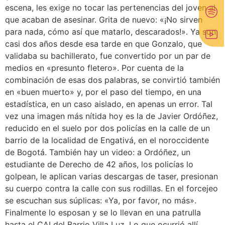
escena, les exige no tocar las pertenencias del joven al
que acaban de asesinar. Grita de nuevo: «¡No sirven
para nada, cómo así que matarlo, descarados!». Ya son
casi dos años desde esa tarde en que Gonzalo, que
validaba su bachillerato, fue convertido por un par de
medios en «presunto fletero». Por cuenta de la
combinación de esas dos palabras, se convirtió también
en «buen muerto» y, por el paso del tiempo, en una
estadística, en un caso aislado, en apenas un error. Tal
vez una imagen más nítida hoy es la de Javier Ordóñez,
reducido en el suelo por dos policías en la calle de un
barrio de la localidad de Engativá, en el noroccidente
de Bogotá. También hay un video: a Ordóñez, un
estudiante de Derecho de 42 años, los policías lo
golpean, le aplican varias descargas de taser, presionan
su cuerpo contra la calle con sus rodillas. En el forcejeo
se escuchan sus súplicas: «Ya, por favor, no más».
Finalmente lo esposan y se lo llevan en una patrulla
hasta el CAI del Barrio Villa Luz. Lo que ocurrió allí