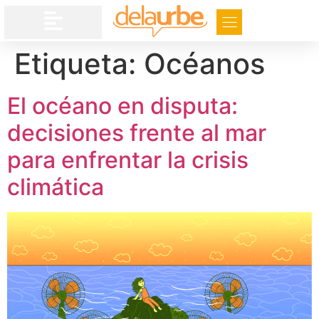
Etiqueta:
Océanos
El océano en disputa:
decisiones frente al mar
para enfrentar la crisis
climática