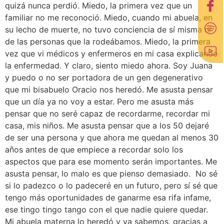
quizá nunca perdió. Miedo, la primera vez que un
familiar no me reconoció. Miedo, cuando mi abuela, en
su lecho de muerte, no tuvo conciencia de sí misma ni
de las personas que la rodeábamos. Miedo, la primera
vez que vi médicos y enfermeros en mi casa explicando
la enfermedad. Y claro, siento miedo ahora. Soy Juana
y puedo o no ser portadora de un gen degenerativo
que mi bisabuelo Oracio nos heredó. Me asusta pensar
que un día ya no voy a estar. Pero me asusta más
pensar que no seré capaz de recordarme, recordar mi
casa, mis niños. Me asusta pensar que a los 50 dejaré
de ser una persona y que ahora me quedan al menos 30
años antes de que empiece a recordar solo los
aspectos que para ese momento serán importantes. Me
asusta pensar, lo malo es que pienso demasiado. No sé
si lo padezco o lo padeceré en un futuro, pero sí sé que
tengo más oportunidades de ganarme esa rifa infame,
ese tingo tingo tango con el que nadie quiere quedar.
Mi abuela materna lo heredó y ya sabemos, gracias a