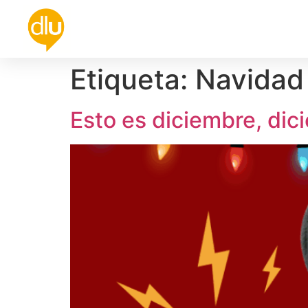
Política
Universidad
Cultura
De
Etiqueta:
Navidad
Esto es diciembre, dic