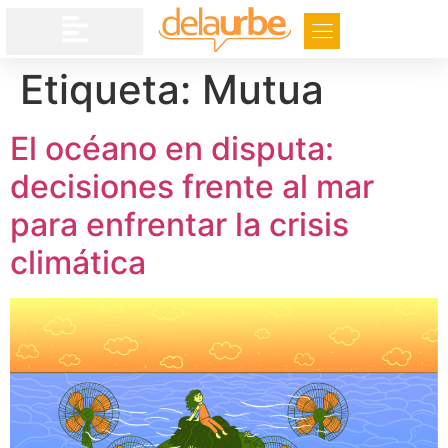
Etiqueta:
Mutua
El océano en disputa:
decisiones frente al mar
para enfrentar la crisis
climática