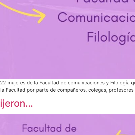
 22 mujeres de la Facultad de comunicaciones y Filología 
la Facultad por parte de compañeros, colegas, profesores
ijeron…