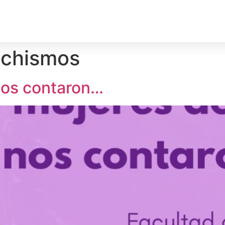
rechos Humanos
Medio Ambiente
Deporte
Territ
chismos
nos contaron…