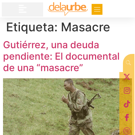
Etiqueta:
Masacre
Gutiérrez, una deuda
pendiente: El documental
de una “masacre”