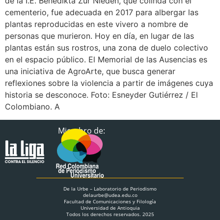
de la I.E. Benedikta Zur Nieden, que colinda con el
cementerio, fue adecuada en 2017 para albergar las
plantas reproducidas en este vivero a nombre de
personas que murieron. Hoy en día, en lugar de las
plantas están sus rostros, una zona de duelo colectivo
en el espacio público. El Memorial de las Ausencias es
una iniciativa de AgroArte, que busca generar
reflexiones sobre la violencia a partir de imágenes cuya
historia se desconoce. Foto: Esneyder Gutiérrez / El
Colombiano. A
Miembro de:
De la Urbe – Laboratorio de Periodismo
delaurbe@udea.edu.co
Facultad de Comunicaciones y Filología
Universidad de Antioquia
Todos los derechos reservados. 2025