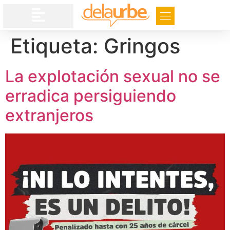
Etiqueta:
Gringos
La explotación sexual no se
erradica persiguiendo
extranjeros