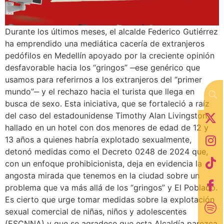
Durante los últimos meses, el alcalde Federico Gutiérrez
ha emprendido una mediática cacería de extranjeros
pedófilos en Medellín apoyado por la creciente opinión
desfavorable hacia los “gringos” ‒ese genérico que
usamos para referirnos a los extranjeros del “primer
mundo”‒ y el rechazo hacia el turista que llega en
busca de sexo. Esta iniciativa, que se fortaleció a raíz
del caso del estadounidense Timothy Alan Livingston,
hallado en un hotel con dos menores de edad de 12 y
13 años a quienes habría explotado sexualmente,
detonó medidas como el Decreto 0248 de 2024 que,
con un enfoque prohibicionista, deja en evidencia la
angosta mirada que tenemos en la ciudad sobre un
problema que va más allá de los “gringos” y El Poblado.
Es cierto que urge tomar medidas sobre la explotación
sexual comercial de niñas, niños y adolescentes
(ESCNNA) y que se agradece que esta Alcaldía parezca